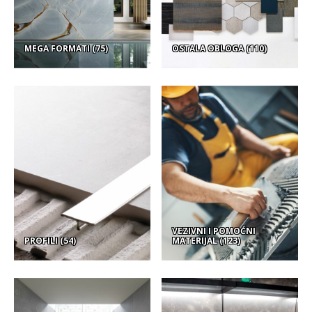
MEGA FORMATI
(75)
OSTALA OBLOGA
(110)
VEZIVNI I POMOĆNI
PROFILI
(54)
MATERIJAL
(123)