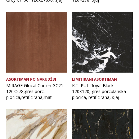
ASORTIMAN PO NARUDŽBI
LIMITIRANI ASORTIMAN
MIRAGE Glocal Corten GC21
K.T. PUL Royal Black
120×278,gres porc.
120×120, gres porculanska
pločica,retificirana,mat
pločica, retificirana, sjaj