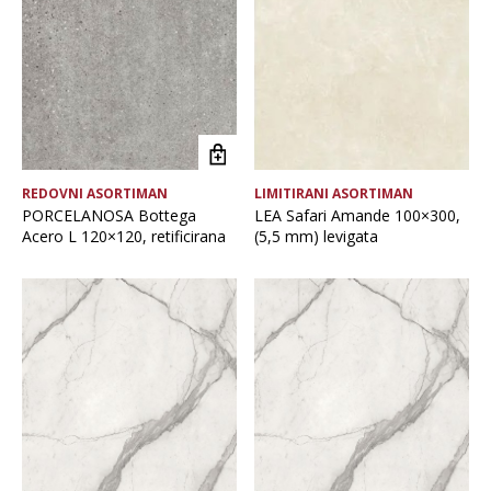
Brand
Debljina
Format ploče
REDOVNI ASORTIMAN
LIMITIRANI ASORTIMAN
Glavna boja
PORCELANOSA Bottega
LEA Safari Amande 100×300,
Acero L 120×120, retificirana
(5,5 mm) levigata
Namjena pločice
Vrsta asortimana
Vrsta obrade pločice