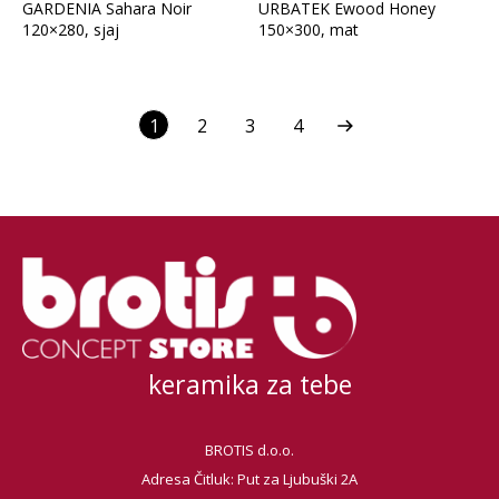
GARDENIA Sahara Noir
URBATEK Ewood Honey
120×280, sjaj
150×300, mat
1
2
3
4
keramika za tebe
BROTIS d.o.o.
Adresa Čitluk: Put za Ljubuški 2A