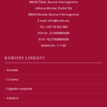
88260 Čitluk, Bosna i Hercegovina
Adresa Mostar: Rodoč bb
88000 Mostar, Bosna i Hercegovina
E-mail:
info@brotis.eu
Tel. +387 36 650 960
PDV br. 227068880008
ID br. 4227068880008
Matični br. 1-1140
KORISNI LINKOVI
Kontakt
O nama
Digitalni savjetnik
Katalozi