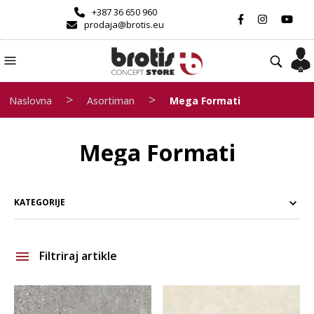
+387 36 650 960
prodaja@brotis.eu
>
>
Naslovna
Asortiman
Mega Formati
Mega Formati
KATEGORIJE
Filtriraj artikle