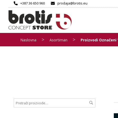
+387 36 650 960
prodaja@brotis.eu
>
>
Naslovna
Asortiman
Proizvodi Označeni 