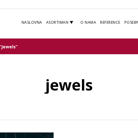
NASLOVNA
ASORTIMAN
O NAMA
REFERENCE
POSEB
“jewels”
jewels