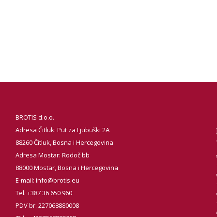
BROTIS d.o.o.
Adresa Čitluk: Put za Ljubuški 2A
88260 Čitluk, Bosna i Hercegovina
Adresa Mostar: Rodoč bb
88000 Mostar, Bosna i Hercegovina
E-mail:
info@brotis.eu
Tel. +387 36 650 960
PDV br. 227068880008