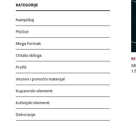
KATEGORIJE
Namještaj
Pločice
Mega Formati
Ostala obloga
RE
MI
Profili
17
Vezivni i pomoćni materijal
Kupaonski elementi
Kuhinjski elementi
Dekoracije