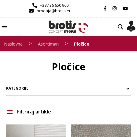
+387 36 650 960
prodaja@brotis.eu
>
>
Naslovna
Asortiman
Pločice
Pločice
KATEGORIJE
Filtriraj artikle