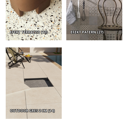
EFEKT TERRAZZO
(10)
EFEKT PATERN
(27)
OUTDOOR GRES 2 CM
(14)