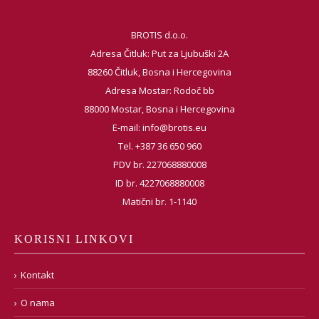
BROTIS d.o.o.
Adresa Čitluk: Put za Ljubuški 2A
88260 Čitluk, Bosna i Hercegovina
Adresa Mostar: Rodoč bb
88000 Mostar, Bosna i Hercegovina
E-mail:
info@brotis.eu
Tel. +387 36 650 960
PDV br. 227068880008
ID br. 4227068880008
Matični br. 1-1140
KORISNI LINKOVI
Kontakt
O nama