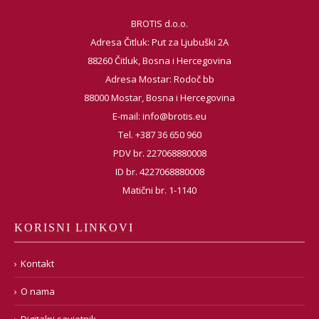
BROTIS d.o.o.
Adresa Čitluk: Put za Ljubuški 2A
88260 Čitluk, Bosna i Hercegovina
Adresa Mostar: Rodoč bb
88000 Mostar, Bosna i Hercegovina
E-mail:
info@brotis.eu
Tel. +387 36 650 960
PDV br. 227068880008
ID br. 4227068880008
Matični br. 1-1140
KORISNI LINKOVI
Kontakt
O nama
Digitalni savjetnik