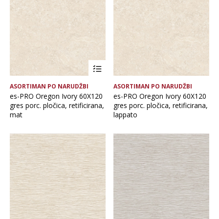
Brand
Debljina
Format pločice
ASORTIMAN PO NARUDŽBI
ASORTIMAN PO NARUDŽBI
Glavna boja
es-PRO Oregon Ivory 60X120
es-PRO Oregon Ivory 60X120
gres porc. pločica, retificirana,
gres porc. pločica, retificirana,
mat
lappato
Namjena pločice
Vrsta asortimana
Vrsta obrade pločice