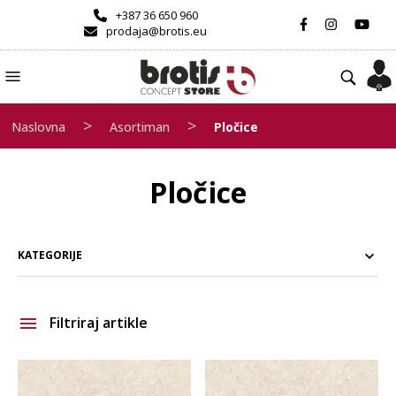
+387 36 650 960
prodaja@brotis.eu
>
>
Naslovna
Asortiman
Pločice
Pločice
KATEGORIJE
Filtriraj artikle