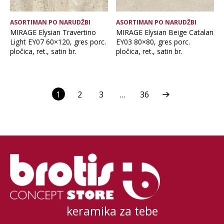
ASORTIMAN PO NARUDŽBI
ASORTIMAN PO NARUDŽBI
MIRAGE Elysian Travertino
MIRAGE Elysian Beige Catalan
Light EY07 60×120, gres porc.
EY03 80×80, gres porc.
pločica, ret., satin br.
pločica, ret., satin br.
1
2
3
…
36
keramika za tebe