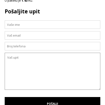
U paketu je
1.43
m2.
Pošaljite upit