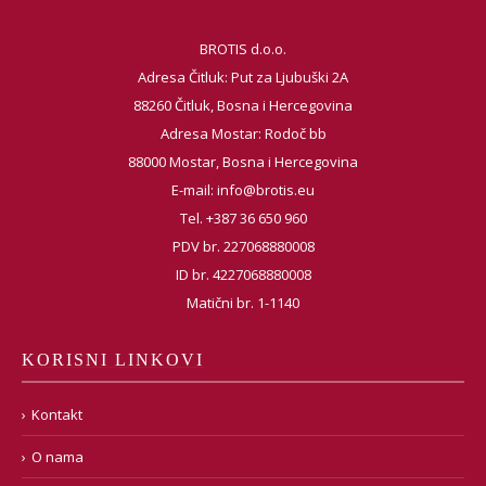
BROTIS d.o.o.
Adresa Čitluk: Put za Ljubuški 2A
88260 Čitluk, Bosna i Hercegovina
Adresa Mostar: Rodoč bb
88000 Mostar, Bosna i Hercegovina
E-mail:
info@brotis.eu
Tel. +387 36 650 960
PDV br. 227068880008
ID br. 4227068880008
Matični br. 1-1140
KORISNI LINKOVI
Kontakt
O nama