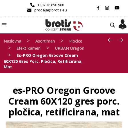
+387 36 650 960
prodaja@brotis.eu
>
>
Naslovna
Asortiman
Pločice
>
>
Efekt Kamen
URBAN Oregon
>
Es-PRO Oregon Groove Cream
60X120 Gres Porc. Pločica, Retificirana,
Mat
es-PRO Oregon Groove
Cream 60X120 gres porc.
pločica, retificirana, mat