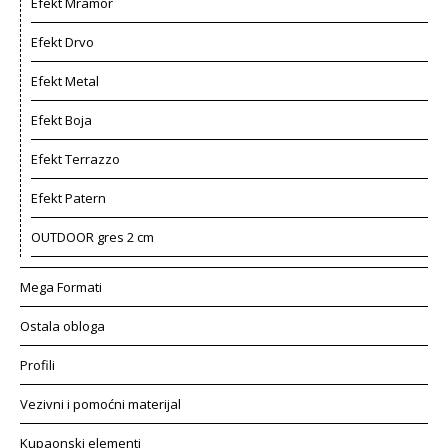
Efekt Mramor
Efekt Drvo
Efekt Metal
Efekt Boja
Efekt Terrazzo
Efekt Patern
OUTDOOR gres 2 cm
Mega Formati
Ostala obloga
Profili
Vezivni i pomoćni materijal
Kupaonski elementi