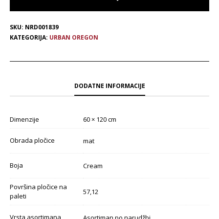
SKU:
NRD001839
KATEGORIJA:
URBAN OREGON
DODATNE INFORMACIJE
Dimenzije
60 × 120 cm
Obrada pločice
mat
Boja
Cream
Površina pločice na
57,12
paleti
Vrsta asortimana
Asortiman po narudžbi