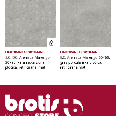
Brand
Debljina
Format pločice
LIMITIRANI ASORTIMAN
LIMITIRANI ASORTIMAN
Namjena pločice
E.C. DC. Arenisca Marengo
E.C. Arenisca Marengo 60×60,
30×90, keramička zidna
gres porculanska pločica,
pločica, retificirana, mat
retificirana,mat
Vrsta asortimana
Vrsta obrade pločice