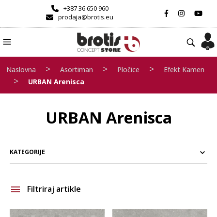
+387 36 650 960
prodaja@brotis.eu
>
>
>
Naslovna
Asortiman
Pločice
Efekt Kamen
>
URBAN Arenisca
URBAN Arenisca
KATEGORIJE
Filtriraj artikle