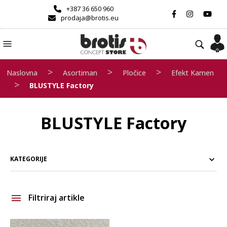
+387 36 650 960
prodaja@brotis.eu
>
>
>
Naslovna
Asortiman
Pločice
Efekt Kamen
>
BLUSTYLE Factory
BLUSTYLE Factory
KATEGORIJE
Filtriraj artikle