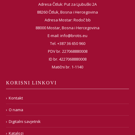
Adresa Čitluk: Put za Ljubuški 2A
88260 Čitluk, Bosna i Hercegovina
Adresa Mostar: Rodoč bb
88000 Mostar, Bosna i Hercegovina
E-mail:
info@brotis.eu
Tel. +387 36 650 960
PDV br. 227068880008
ID br. 4227068880008
Matični br. 1-1140
KORISNI LINKOVI
Kontakt
O nama
Digitalni savjetnik
Katalozi