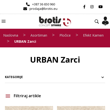
+387 36 650 960
prodaja@brotis.eu
>
>
>
Naslovna
Asortiman
Pločice
Efekt Kamen
>
URBAN Zarci
URBAN Zarci
KATEGORIJE
Filtriraj artikle