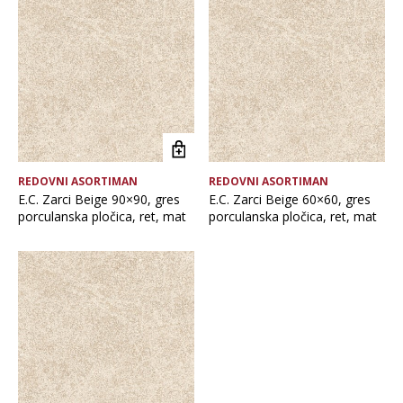
Brand
Format pločice
Glavna boja
REDOVNI ASORTIMAN
REDOVNI ASORTIMAN
Namjena pločice
E.C. Zarci Beige 90×90, gres
E.C. Zarci Beige 60×60, gres
porculanska pločica, ret, mat
porculanska pločica, ret, mat
Vrsta asortimana
Vrsta obrade pločice