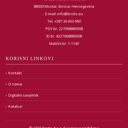
88000 Mostar, Bosna i Hercegovina
E-mail:
info@brotis.eu
Tel. +387 36 650 960
PDV br. 227068880008
ID br. 4227068880008
Matični br. 1-1140
KORISNI LINKOVI
Kontakt
O nama
Digitalni savjetnik
Katalozi
© 2026 Brotis d.o.o. Sva prava pridržana