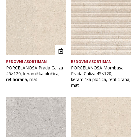
Brand
Debljina
Format pločice
REDOVNI ASORTIMAN
REDOVNI ASORTIMAN
Glavna boja
PORCELANOSA Prada Caliza
PORCELANOSA Mombasa
45×120, keramička pločica,
Prada Caliza 45×120,
retificirana, mat
keramička pločica, retificirana,
Namjena pločice
mat
Vrsta asortimana
Vrsta obrade pločice