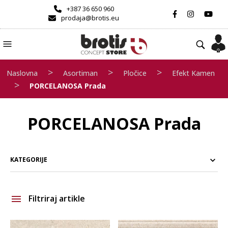
+387 36 650 960
prodaja@brotis.eu
>
>
>
Naslovna
Asortiman
Pločice
Efekt Kamen
>
PORCELANOSA Prada
PORCELANOSA Prada
KATEGORIJE
Filtriraj artikle