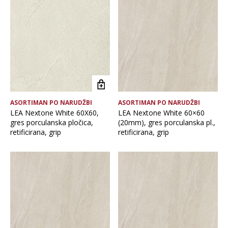
Brand
Debljina
Format pločice
ASORTIMAN PO NARUDŽBI
ASORTIMAN PO NARUDŽBI
Glavna boja
LEA Nextone White 60X60,
LEA Nextone White 60×60
gres porculanska pločica,
(20mm), gres porculanska pl.,
retificirana, grip
retificirana, grip
Namjena pločice
Vrsta asortimana
Vrsta obrade pločice