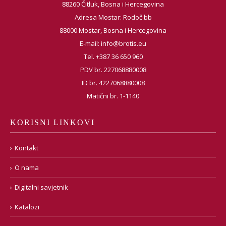
88260 Čitluk, Bosna i Hercegovina
Adresa Mostar: Rodoč bb
88000 Mostar, Bosna i Hercegovina
E-mail:
info@brotis.eu
Tel. +387 36 650 960
PDV br. 227068880008
ID br. 4227068880008
Matični br. 1-1140
KORISNI LINKOVI
Kontakt
O nama
Digitalni savjetnik
Katalozi