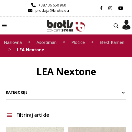
+387 36 650 960
prodaja@brotis.eu
>
>
>
Naslovna
Asortiman
Pločice
Efekt Kamen
>
LEA Nextone
LEA Nextone
KATEGORIJE
Filtriraj artikle