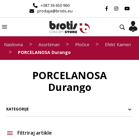
+387 36 650 960
prodaja@brotis.eu
>
>
>
Naslovna
Asortiman
Pločice
Efekt Kamen
>
PORCELANOSA Durango
PORCELANOSA
Durango
KATEGORIJE
Filtriraj artikle