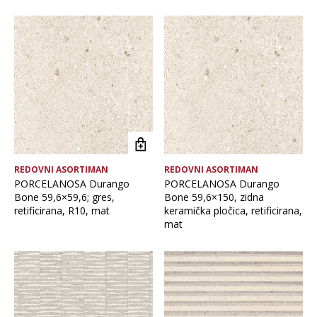
Brand
Debljina
Format pločice
REDOVNI ASORTIMAN
REDOVNI ASORTIMAN
Glavna boja
PORCELANOSA Durango
PORCELANOSA Durango
Bone 59,6×59,6; gres,
Bone 59,6×150, zidna
retificirana, R10, mat
keramička pločica, retificirana,
Namjena pločice
mat
Vrsta asortimana
Vrsta obrade pločice