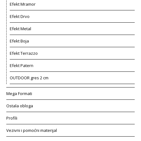
Efekt Mramor
Efekt Drvo
Efekt Metal
Efekt Boja
Efekt Terrazzo
Efekt Patern
OUTDOOR gres 2 cm
Mega Formati
Ostala obloga
Profili
Vezivni i pomoćni materijal