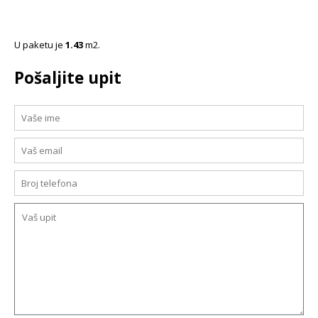
U paketu je
1.43
m2.
Pošaljite upit