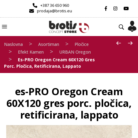
+387 36 650 960
prodaja@brotis.eu
>
>
Naslovna
Asortiman
Pločice
>
>
Efekt Kamen
URBAN Oregon
>
Es-PRO Oregon Cream 60X120 Gres
Porc. Pločica, Retificirana, Lappato
es-PRO Oregon Cream
60X120 gres porc. pločica,
retificirana, lappato