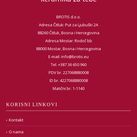
BROTIS d.o.o.
Adresa Čitluk: Put za Ljubuški 2A
88260 Čitluk, Bosna i Hercegovina
Adresa Mostar: Rodoč bb
88000 Mostar, Bosna i Hercegovina
E-mail:
info@brotis.eu
Tel. +387 36 650 960
PDV br. 227068880008
ID br. 4227068880008
Matični br. 1-1140
KORISNI LINKOVI
Kontakt
O nama