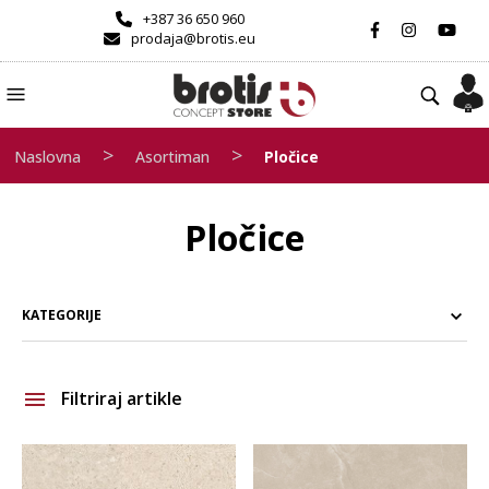
+387 36 650 960
prodaja@brotis.eu
>
>
Naslovna
Asortiman
Pločice
Pločice
KATEGORIJE
Filtriraj artikle