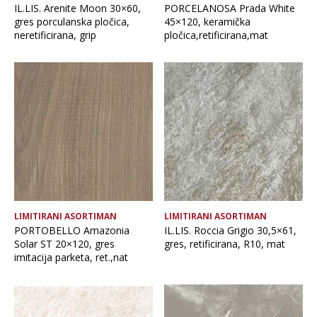
IL.LIS. Arenite Moon 30×60,
PORCELANOSA Prada White
gres porculanska pločica,
45×120, keramička
neretificirana, grip
pločica,retificirana,mat
LIMITIRANI ASORTIMAN
LIMITIRANI ASORTIMAN
PORTOBELLO Amazonia
IL.LIS. Roccia Grigio 30,5×61,
Solar ST 20×120, gres
gres, retificirana, R10, mat
imitacija parketa, ret.,nat