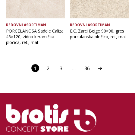
REDOVNI ASORTIMAN
REDOVNI ASORTIMAN
PORCELANOSA Saddle Caliza
E.C. Zarci Beige 90×90, gres
45×120, zidna keramička
porculanska pločica, ret, mat
pločica, ret., mat
1
2
3
…
36