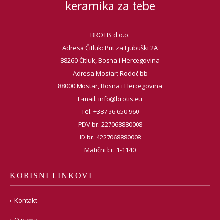
keramika za tebe
BROTIS d.o.o.
Adresa Čitluk: Put za Ljubuški 2A
88260 Čitluk, Bosna i Hercegovina
Adresa Mostar: Rodoč bb
88000 Mostar, Bosna i Hercegovina
E-mail:
info@brotis.eu
Tel. +387 36 650 960
PDV br. 227068880008
ID br. 4227068880008
Matični br. 1-1140
KORISNI LINKOVI
Kontakt
O nama