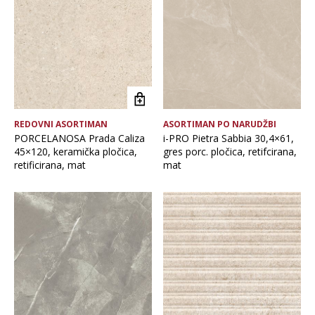
Brand
Debljina
Format pločice
REDOVNI ASORTIMAN
ASORTIMAN PO NARUDŽBI
Glavna boja
PORCELANOSA Prada Caliza
i-PRO Pietra Sabbia 30,4×61,
45×120, keramička pločica,
gres porc. pločica, retifcirana,
retificirana, mat
mat
Namjena pločice
Vrsta asortimana
Vrsta obrade pločice