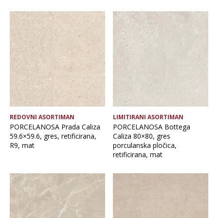
REDOVNI ASORTIMAN
LIMITIRANI ASORTIMAN
PORCELANOSA Prada Caliza
PORCELANOSA Bottega
59.6×59.6, gres, retificirana,
Caliza 80×80, gres
R9, mat
porculanska pločica,
retificirana, mat