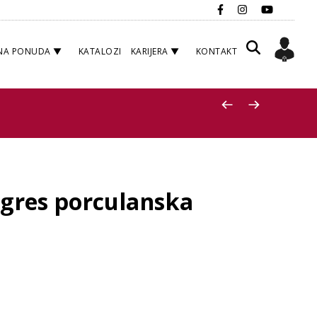
NA PONUDA
KATALOZI
KARIJERA
KONTAKT
, gres porculanska