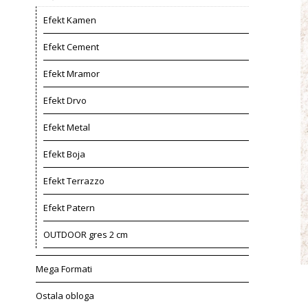
Efekt Kamen
Efekt Cement
Efekt Mramor
Efekt Drvo
Efekt Metal
Efekt Boja
Efekt Terrazzo
Efekt Patern
OUTDOOR gres 2 cm
Mega Formati
Ostala obloga