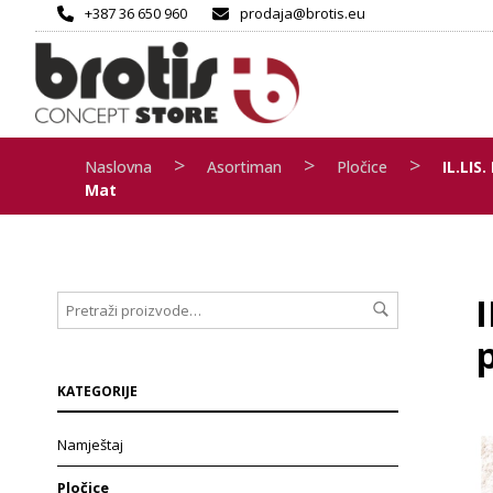
+387 36 650 960
prodaja@brotis.eu
>
>
>
Naslovna
Asortiman
Pločice
IL.LIS
Mat
I
p
KATEGORIJE
Namještaj
Pločice