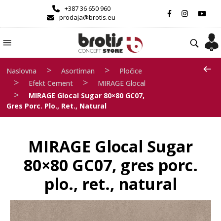
+387 36 650 960
prodaja@brotis.eu
>
>
Naslovna
Asortiman
Pločice
>
>
Efekt Cement
MIRAGE Glocal
>
MIRAGE Glocal Sugar 80×80 GC07,
Gres Porc. Plo., Ret., Natural
MIRAGE Glocal Sugar
80×80 GC07, gres porc.
plo., ret., natural