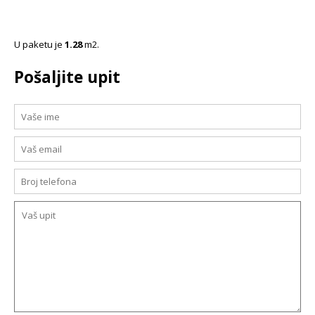
U paketu je
1.28
m2.
Pošaljite upit