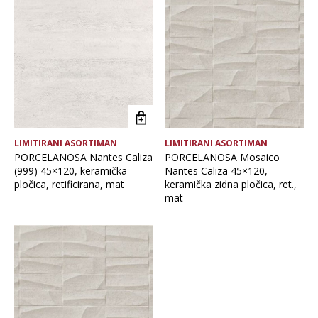
Brand
Debljina
Format pločice
LIMITIRANI ASORTIMAN
LIMITIRANI ASORTIMAN
Glavna boja
PORCELANOSA Nantes Caliza
PORCELANOSA Mosaico
(999) 45×120, keramička
Nantes Caliza 45×120,
pločica, retificirana, mat
keramička zidna pločica, ret.,
Namjena pločice
mat
Vrsta asortimana
Vrsta obrade pločice