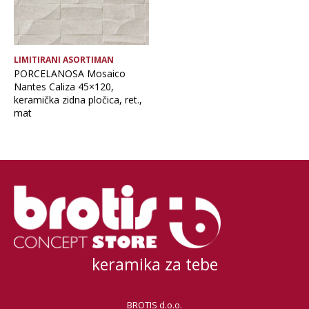
LIMITIRANI ASORTIMAN
PORCELANOSA Mosaico
Nantes Caliza 45×120,
keramička zidna pločica, ret.,
mat
keramika za tebe
BROTIS d.o.o.