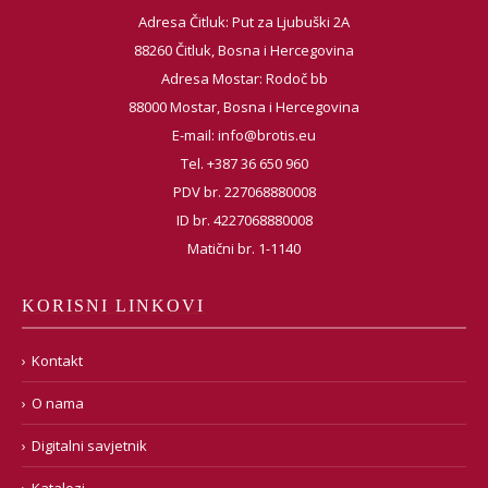
Adresa Čitluk: Put za Ljubuški 2A
88260 Čitluk, Bosna i Hercegovina
Adresa Mostar: Rodoč bb
88000 Mostar, Bosna i Hercegovina
E-mail:
info@brotis.eu
Tel. +387 36 650 960
PDV br. 227068880008
ID br. 4227068880008
Matični br. 1-1140
KORISNI LINKOVI
Kontakt
O nama
Digitalni savjetnik
Katalozi