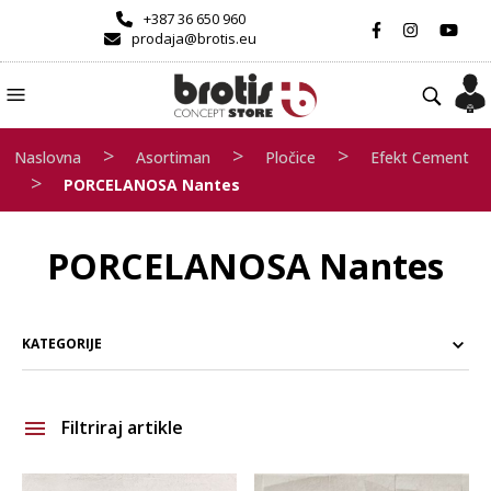
+387 36 650 960
prodaja@brotis.eu
>
>
>
Naslovna
Asortiman
Pločice
Efekt Cement
>
PORCELANOSA Nantes
PORCELANOSA Nantes
KATEGORIJE
Filtriraj artikle