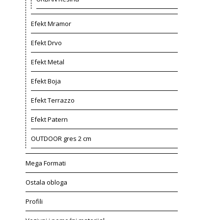
Efekt Mramor
Efekt Drvo
Efekt Metal
Efekt Boja
Efekt Terrazzo
Efekt Patern
OUTDOOR gres 2 cm
Mega Formati
Ostala obloga
Profili