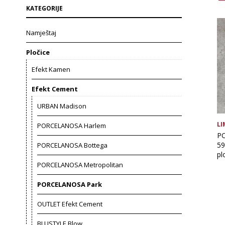
KATEGORIJE
Namještaj
Pločice
Efekt Kamen
Efekt Cement
URBAN Madison
LI
PORCELANOSA Harlem
PO
59
PORCELANOSA Bottega
pl
PORCELANOSA Metropolitan
PORCELANOSA Park
OUTLET Efekt Cement
BLUSTYLE Blow