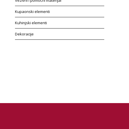
Vezivni i pomoćni materijal
Kupaonski elementi
Kuhinjski elementi
Dekoracije