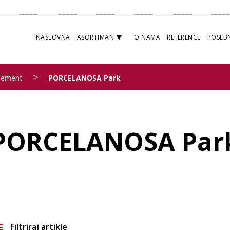
NASLOVNA
ASORTIMAN
O NAMA
REFERENCE
POSEB
>
Cement
PORCELANOSA Park
PORCELANOSA Par
Filtriraj artikle