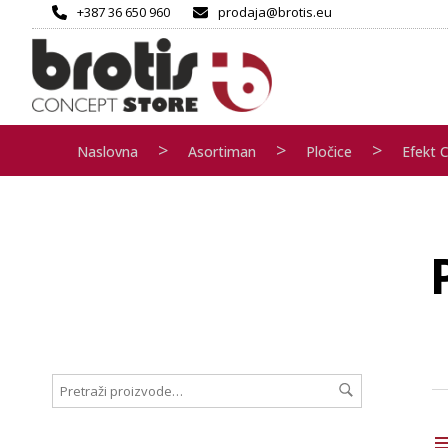
+387 36 650 960
prodaja@brotis.eu
>
>
>
Naslovna
Asortiman
Pločice
Efekt 