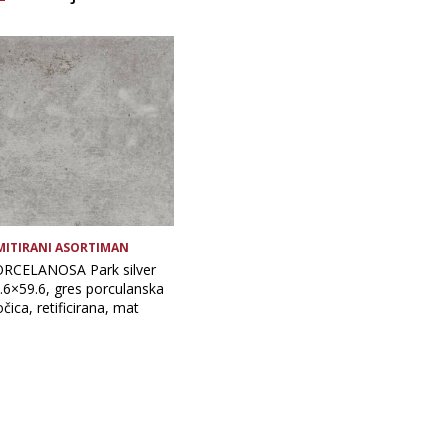
Brand
Vrsta asortimana
MITIRANI ASORTIMAN
RCELANOSA Park silver
.6×59.6, gres porculanska
očica, retificirana, mat