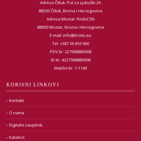
Adresa Čitluk: Put za Ljubuški 2A
88260 Čitluk, Bosna i Hercegovina
Adresa Mostar: Rodoč bb
88000 Mostar, Bosna i Hercegovina
E-mail:
info@brotis.eu
Tel. +387 36 650 960
PDV br. 227068880008
ID br. 4227068880008
Matični br. 1-1140
KORISNI LINKOVI
Kontakt
O nama
Digitalni savjetnik
Katalozi