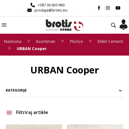
+387 36 650 960
prodaja@brotis.eu
>
>
>
Naslovna
Asortiman
Pločice
Efekt Cement
>
URBAN Cooper
URBAN Cooper
KATEGORIJE
Filtriraj artikle