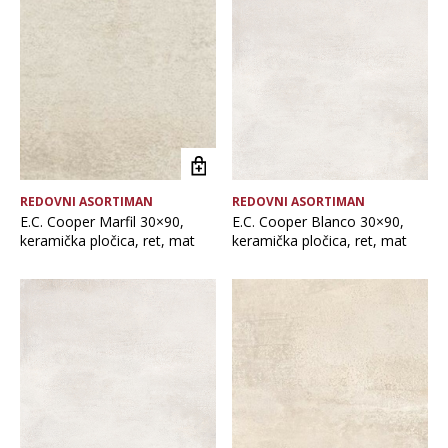
Brand
Debljina
Format pločice
REDOVNI ASORTIMAN
REDOVNI ASORTIMAN
Glavna boja
E.C. Cooper Marfil 30×90,
E.C. Cooper Blanco 30×90,
keramička pločica, ret, mat
keramička pločica, ret, mat
Namjena pločice
Vrsta asortimana
Vrsta obrade pločice