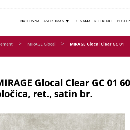
NASLOVNA
ASORTIMAN
O NAMA
REFERENCE
POSEB
>
>
Cement
MIRAGE Glocal
MIRAGE Glocal Clear GC 01
MIRAGE Glocal Clear GC 01 60
ločica, ret., satin br.