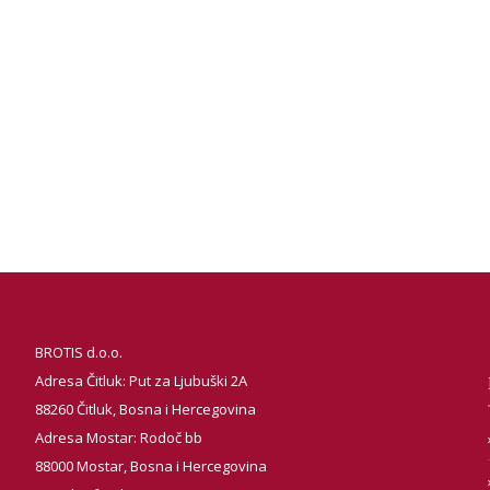
BROTIS d.o.o.
Adresa Čitluk: Put za Ljubuški 2A
88260 Čitluk, Bosna i Hercegovina
Adresa Mostar: Rodoč bb
88000 Mostar, Bosna i Hercegovina