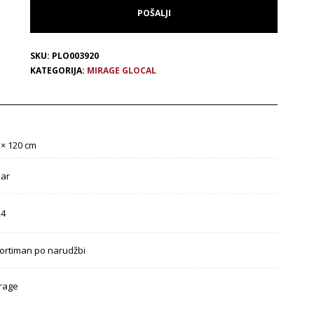
SKU:
PLO003920
KATEGORIJA:
MIRAGE GLOCAL
 × 120 cm
ear
,4
ortiman po narudžbi
rage