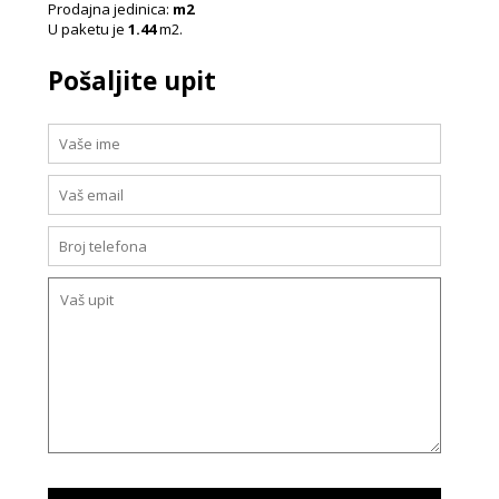
Prodajna jedinica:
m2
U paketu je
1.44
m2.
Pošaljite upit