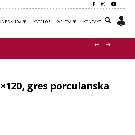
NA PONUDA
KATALOZI
KARIJERA
KONTAKT
×120, gres porculanska