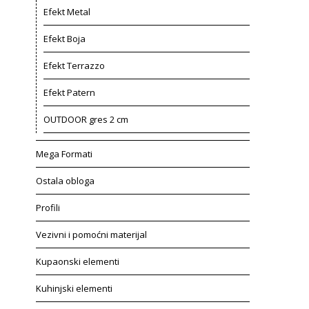
Efekt Metal
Efekt Boja
Efekt Terrazzo
Efekt Patern
OUTDOOR gres 2 cm
Mega Formati
Ostala obloga
Profili
Vezivni i pomoćni materijal
Kupaonski elementi
Kuhinjski elementi