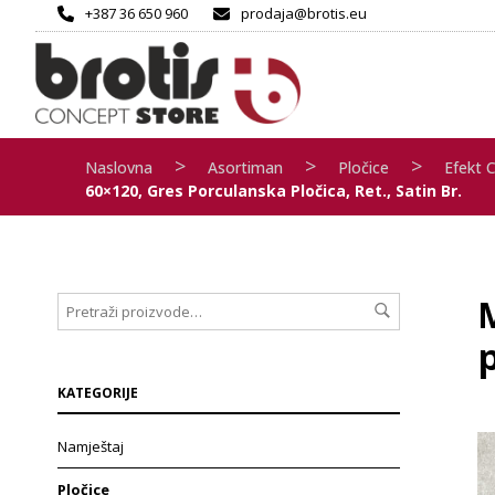
+387 36 650 960
prodaja@brotis.eu
>
>
>
Naslovna
Asortiman
Pločice
Efekt 
60×120, Gres Porculanska Pločica, Ret., Satin Br.
p
KATEGORIJE
Namještaj
Pločice