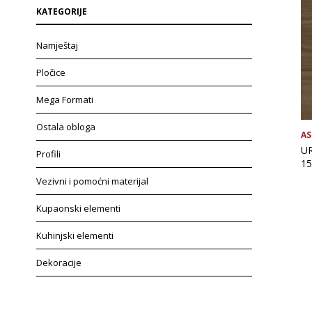
KATEGORIJE
Namještaj
Pločice
Mega Formati
Ostala obloga
AS
U
Profili
15
Vezivni i pomoćni materijal
Kupaonski elementi
Kuhinjski elementi
Dekoracije