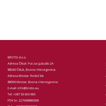
BROTIS d.o.o.
Adresa Čitluk: Put za Ljubuški 2A
88260 Čitluk, Bosna i Hercegovina
Adresa Mostar: Rodoč bb
88000 Mostar, Bosna i Hercegovina
E-mail:
info@brotis.eu
Tel. +387 36 650 960
PDV br. 227068880008