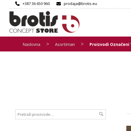
+387 36 650 960
prodaja@brotis.eu
>
>
Naslovna
Asortiman
Proizvodi Označeni