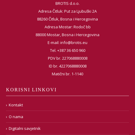
BROTIS d.o.o.
Adresa Čitluk: Put za Ljubuški 2A
88260 Čitluk, Bosna i Hercegovina
Adresa Mostar: Rodoč bb
88000 Mostar, Bosna i Hercegovina
E-mail:
info@brotis.eu
Tel. +387 36 650 960
PDV br. 227068880008
ID br. 4227068880008
Matični br. 1-1140
KORISNI LINKOVI
Kontakt
O nama
Digitalni savjetnik