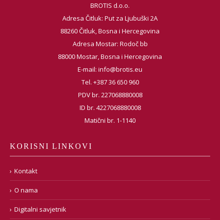
BROTIS d.o.o.
Adresa Čitluk: Put za Ljubuški 2A
88260 Čitluk, Bosna i Hercegovina
Adresa Mostar: Rodoč bb
88000 Mostar, Bosna i Hercegovina
E-mail:
info@brotis.eu
Tel. +387 36 650 960
PDV br. 227068880008
ID br. 4227068880008
Matični br. 1-1140
KORISNI LINKOVI
Kontakt
O nama
Digitalni savjetnik