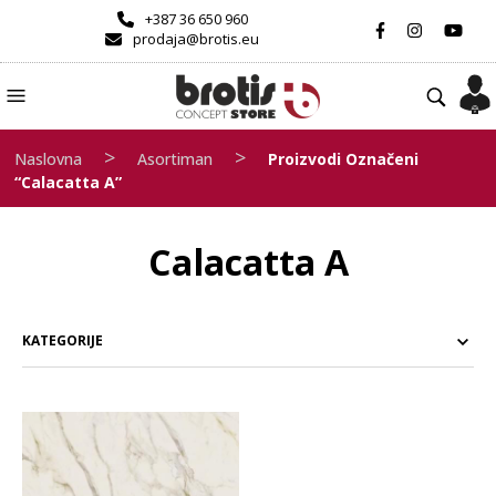
+387 36 650 960
prodaja@brotis.eu
>
>
Naslovna
Asortiman
Proizvodi Označeni
“Calacatta A”
Calacatta A
KATEGORIJE