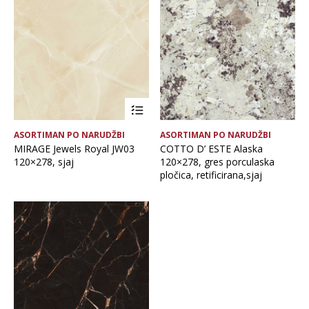
Brand
Debljina
Format ploče
ASORTIMAN PO NARUDŽBI
ASORTIMAN PO NARUDŽBI
Glavna boja
MIRAGE Jewels Royal JW03
COTTO D’ ESTE Alaska
120×278, sjaj
120×278, gres porculaska
pločica, retificirana,sjaj
Namjena pločice
Vrsta asortimana
Vrsta obrade pločice