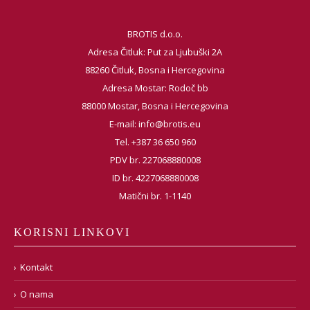
BROTIS d.o.o.
Adresa Čitluk: Put za Ljubuški 2A
88260 Čitluk, Bosna i Hercegovina
Adresa Mostar: Rodoč bb
88000 Mostar, Bosna i Hercegovina
E-mail:
info@brotis.eu
Tel. +387 36 650 960
PDV br. 227068880008
ID br. 4227068880008
Matični br. 1-1140
KORISNI LINKOVI
Kontakt
O nama