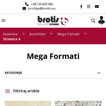
+387 36 650 960
prodaja@brotis.eu
>
>
>
Naslovna
Asortiman
Mega Formati
Stranica 4
Mega Formati
KATEGORIJE
Filtriraj artikle