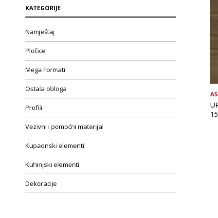
KATEGORIJE
Namještaj
Pločice
Mega Formati
Ostala obloga
AS
U
Profili
15
Vezivni i pomoćni materijal
Kupaonski elementi
Kuhinjski elementi
Dekoracije