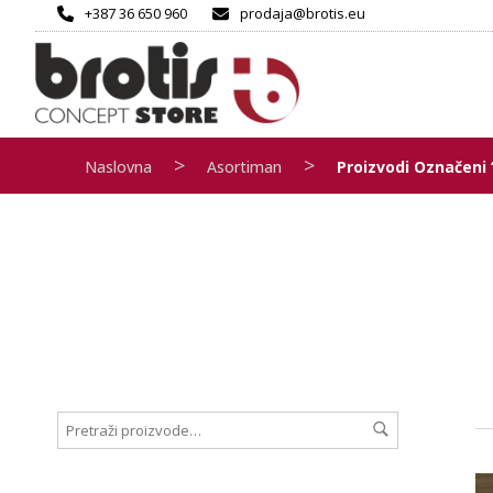
+387 36 650 960
prodaja@brotis.eu
>
>
Naslovna
Asortiman
Proizvodi Označeni