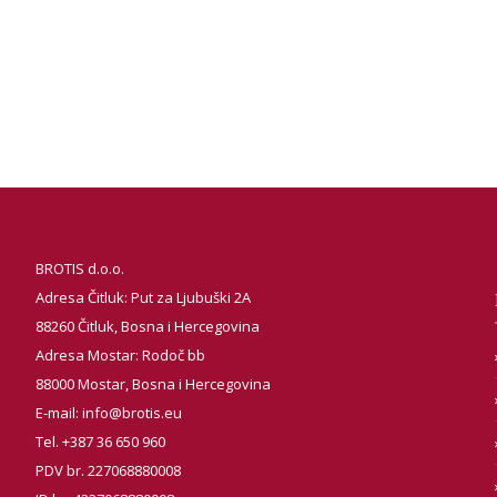
BROTIS d.o.o.
Adresa Čitluk: Put za Ljubuški 2A
88260 Čitluk, Bosna i Hercegovina
Adresa Mostar: Rodoč bb
88000 Mostar, Bosna i Hercegovina
E-mail:
info@brotis.eu
Tel. +387 36 650 960
PDV br. 227068880008