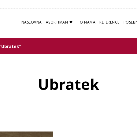
NASLOVNA
ASORTIMAN
O NAMA
REFERENCE
POSEB
 “Ubratek”
Ubratek