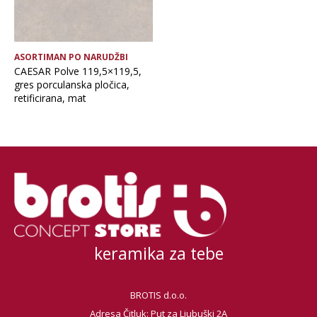
ASORTIMAN PO NARUDŽBI
CAESAR Polve 119,5×119,5,
gres porculanska pločica,
retificirana, mat
keramika za tebe
BROTIS d.o.o.
Adresa Čitluk: Put za Ljubuški 2A