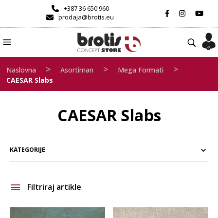
+387 36 650 960
prodaja@brotis.eu
>
>
>
Naslovna
Asortiman
Mega Formati
CAESAR Slabs
CAESAR Slabs
KATEGORIJE
Filtriraj artikle