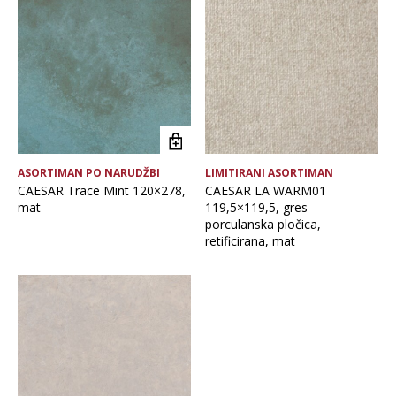
Brand
Debljina
Format ploče
ASORTIMAN PO NARUDŽBI
LIMITIRANI ASORTIMAN
Glavna boja
CAESAR Trace Mint 120×278,
CAESAR LA WARM01
mat
119,5×119,5, gres
porculanska pločica,
Namjena pločice
retificirana, mat
Vrsta asortimana
Vrsta obrade pločice