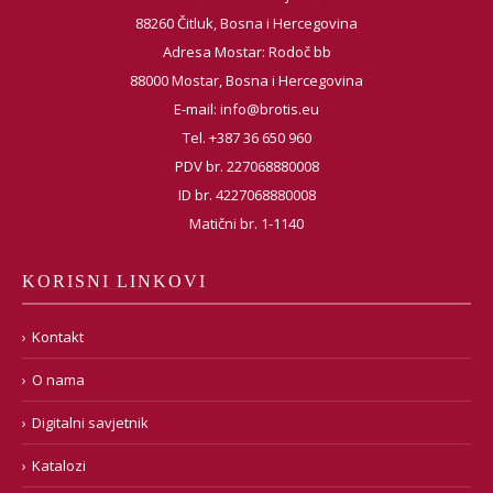
88260 Čitluk, Bosna i Hercegovina
Adresa Mostar: Rodoč bb
88000 Mostar, Bosna i Hercegovina
E-mail:
info@brotis.eu
Tel. +387 36 650 960
PDV br. 227068880008
ID br. 4227068880008
Matični br. 1-1140
KORISNI LINKOVI
Kontakt
O nama
Digitalni savjetnik
Katalozi