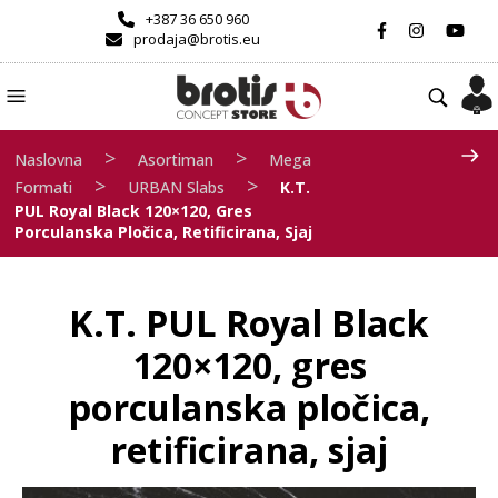
+387 36 650 960
prodaja@brotis.eu
>
>
Naslovna
Asortiman
Mega
>
>
Formati
URBAN Slabs
K.T.
PUL Royal Black 120×120, Gres
Porculanska Pločica, Retificirana, Sjaj
K.T. PUL Royal Black
120×120, gres
porculanska pločica,
retificirana, sjaj