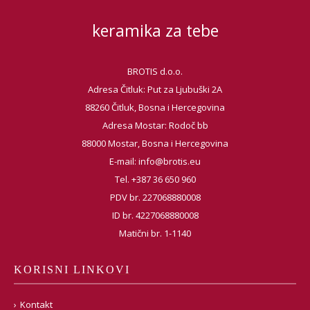
keramika za tebe
BROTIS d.o.o.
Adresa Čitluk: Put za Ljubuški 2A
88260 Čitluk, Bosna i Hercegovina
Adresa Mostar: Rodoč bb
88000 Mostar, Bosna i Hercegovina
E-mail:
info@brotis.eu
Tel. +387 36 650 960
PDV br. 227068880008
ID br. 4227068880008
Matični br. 1-1140
KORISNI LINKOVI
Kontakt