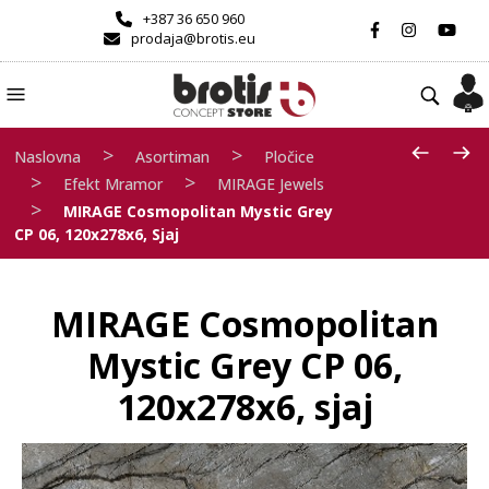
+387 36 650 960
prodaja@brotis.eu
>
>
Naslovna
Asortiman
Pločice
>
>
Efekt Mramor
MIRAGE Jewels
>
MIRAGE Cosmopolitan Mystic Grey
CP 06, 120x278x6, Sjaj
MIRAGE Cosmopolitan
Mystic Grey CP 06,
120x278x6, sjaj