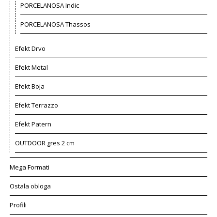
PORCELANOSA Indic
PORCELANOSA Thassos
Efekt Drvo
Efekt Metal
Efekt Boja
Efekt Terrazzo
Efekt Patern
OUTDOOR gres 2 cm
Mega Formati
Ostala obloga
Profili