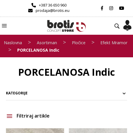
+387 36 650 960
prodaja@brotis.eu
>
>
>
Naslovna
Asortiman
Pločice
Efekt Mramor
>
PORCELANOSA Indic
PORCELANOSA Indic
KATEGORIJE
Filtriraj artikle