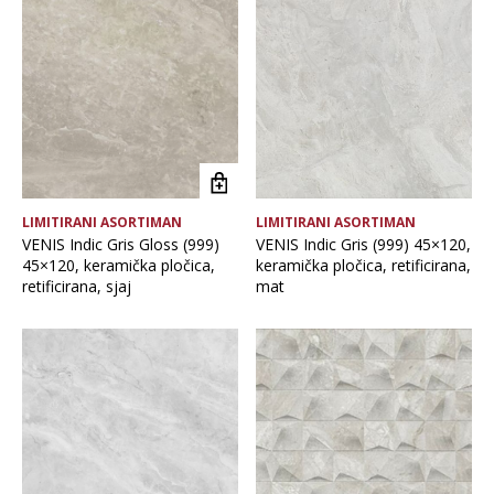
Brand
Debljina
Format pločice
LIMITIRANI ASORTIMAN
LIMITIRANI ASORTIMAN
Glavna boja
VENIS Indic Gris Gloss (999)
VENIS Indic Gris (999) 45×120,
45×120, keramička pločica,
keramička pločica, retificirana,
retificirana, sjaj
mat
Namjena pločice
Vrsta asortimana
Vrsta obrade pločice