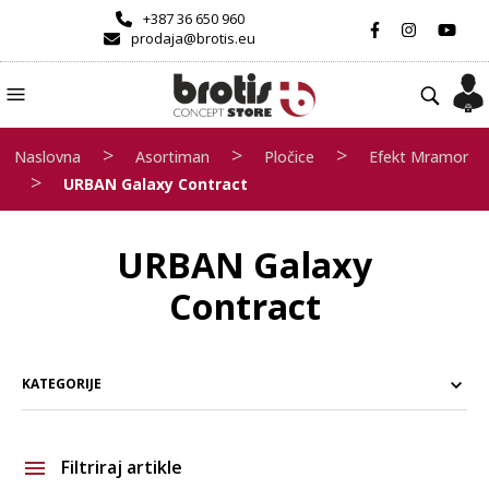
+387 36 650 960
prodaja@brotis.eu
>
>
>
Naslovna
Asortiman
Pločice
Efekt Mramor
>
URBAN Galaxy Contract
URBAN Galaxy
Contract
KATEGORIJE
Filtriraj artikle