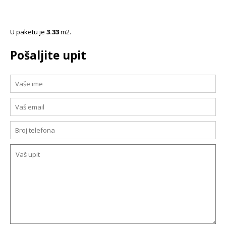
U paketu je
3.33
m2.
Pošaljite upit