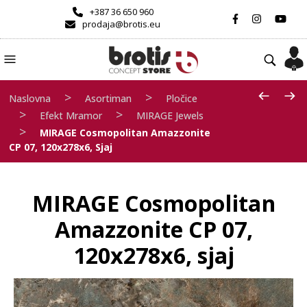
+387 36 650 960
prodaja@brotis.eu
>
>
Naslovna
Asortiman
Pločice
>
>
Efekt Mramor
MIRAGE Jewels
>
MIRAGE Cosmopolitan Amazzonite
CP 07, 120x278x6, Sjaj
MIRAGE Cosmopolitan
Amazzonite CP 07,
120x278x6, sjaj