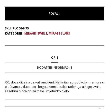
SKU:
PLO004475
KATEGORIJE:
MIRAGE JEWELS
,
MIRAGE SLABS
OPIS
DODATNE INFORMACIJE
XXL doza dizajna za vaš ambijent. Najfinija reprodukcija mramora u
pločicama s dubinom i bogatstvom detalja. Kolekcija u kojoj svaka
zasebna ploča pruža malo umjetničko djelo.