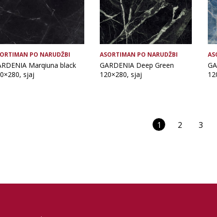
ORTIMAN PO NARUDŽBI
ASORTIMAN PO NARUDŽBI
AS
RDENIA Marqiuna black
GARDENIA Deep Green
GA
0×280, sjaj
120×280, sjaj
12
1
2
3