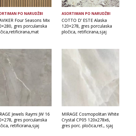
ORTIMAN PO NARUDŽBI
ASORTIMAN PO NARUDŽBI
AVIKER Four Seasons Mix
COTTO D’ ESTE Alaska
0×280, gres porculanska
120×278, gres porculaska
čica,retificirana,mat
pločica, retificirana,sjaj
RAGE Jewels Raymi JW 16
MIRAGE Cosmopolitan White
0×278, gres porculanska
Crystal CP05 120x278x6,
čica, retificirana,sjaj
gres porc. pločica,ret., sjaj