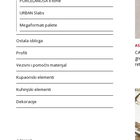
PORCELANOSA x-tone
URBAN Slabs
Megaformati palete
Ostala obloga
AS
CA
Profili
gr
re
Vezivni i pomoćni materijal
Kupaonski elementi
Kuhinjski elementi
Dekoracije