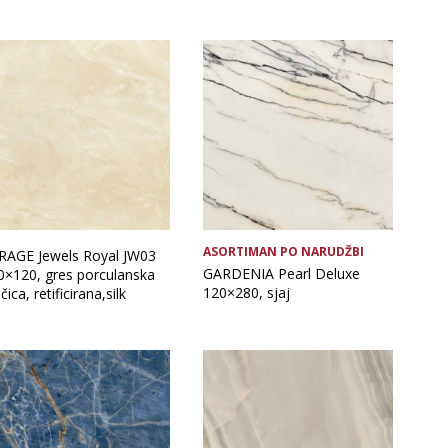
ASORTIMAN PO NARUDŽBI
RAGE Jewels Royal JW03
GARDENIA Pearl Deluxe
0×120, gres porculanska
120×280, sjaj
čica, retificirana,silk