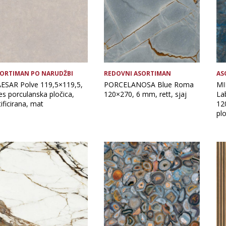
ORTIMAN PO NARUDŽBI
REDOVNI ASORTIMAN
AS
ESAR Polve 119,5×119,5,
PORCELANOSA Blue Roma
MI
es porculanska pločica,
120×270, 6 mm, rett, sjaj
La
tificirana, mat
12
plo