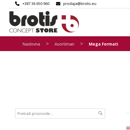
+387 36 650 960
prodaja@brotis.eu
>
>
Naslovna
Asortiman
Mega Formati