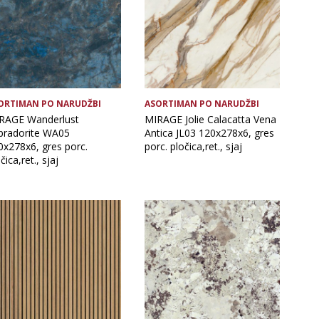
ORTIMAN PO NARUDŽBI
ASORTIMAN PO NARUDŽBI
RAGE Wanderlust
MIRAGE Jolie Calacatta Vena
bradorite WA05
Antica JL03 120x278x6, gres
0x278x6, gres porc.
porc. pločica,ret., sjaj
čica,ret., sjaj