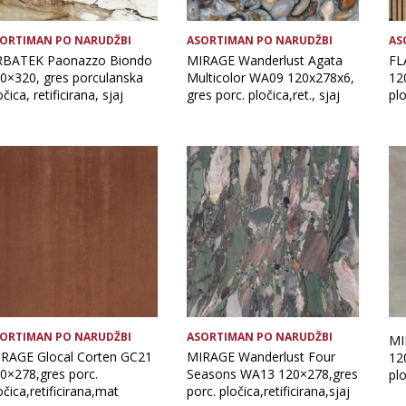
ORTIMAN PO NARUDŽBI
ASORTIMAN PO NARUDŽBI
AS
BATEK Paonazzo Biondo
MIRAGE Wanderlust Agata
FL
0×320, gres porculanska
Multicolor WA09 120x278x6,
12
očica, retificirana, sjaj
gres porc. pločica,ret., sjaj
plo
ORTIMAN PO NARUDŽBI
ASORTIMAN PO NARUDŽBI
MI
RAGE Glocal Corten GC21
MIRAGE Wanderlust Four
12
0×278,gres porc.
Seasons WA13 120×278,gres
plo
očica,retificirana,mat
porc. pločica,retificirana,sjaj