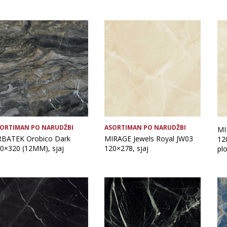
ORTIMAN PO NARUDŽBI
ASORTIMAN PO NARUDŽBI
MI
BATEK Orobico Dark
MIRAGE Jewels Royal JW03
12
0×320 (12MM), sjaj
120×278, sjaj
plo