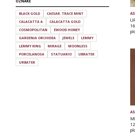
OZNAKE
AS
BLACK GOLD
CAESAR. TRACE MINT
UR
CALACATTA A
CALACATTA GOLD
16
COSMOPOLITAN
EWOOD HONEY
pl
GARDENIA ORCHIDEA
JEWELS
LEMMY
LEMMY KING
MIRAGE
MOONLESS
PORCELANOSA
STATUARIO
UBRATEK
URBATEK
AS
MI
12
pl