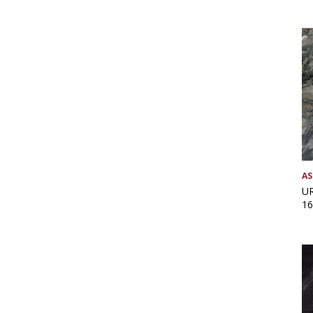
AS
UR
16