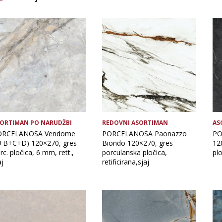
Brand
Debljina
Glavna boja
Namjena pločice
Vrsta obrade pločice
ORTIMAN PO NARUDŽBI
REDOVNI ASORTIMAN
AS
ORCELANOSA Vendome
PORCELANOSA Paonazzo
PO
+B+C+D) 120×270, gres
Biondo 120×270, gres
12
rc. pločica, 6 mm, rett.,
porculanska pločica,
plo
aj
retificirana,sjaj
OČISTI FILTERE