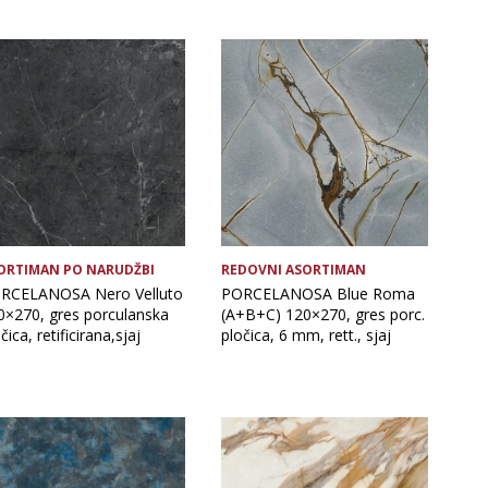
Format ploče
Vrsta asortimana
ORTIMAN PO NARUDŽBI
REDOVNI ASORTIMAN
RCELANOSA Nero Velluto
PORCELANOSA Blue Roma
0×270, gres porculanska
(A+B+C) 120×270, gres porc.
čica, retificirana,sjaj
pločica, 6 mm, rett., sjaj