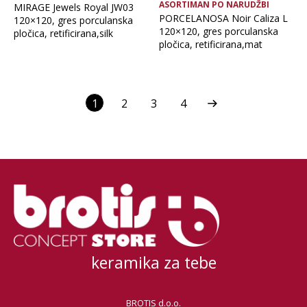
ASORTIMAN PO NARUDŽBI
MIRAGE Jewels Royal JW03
PORCELANOSA Noir Caliza L
120×120, gres porculanska
120×120, gres porculanska
pločica, retificirana,silk
pločica, retificirana,mat
1
2
3
4
keramika za tebe
BROTIS d.o.o.