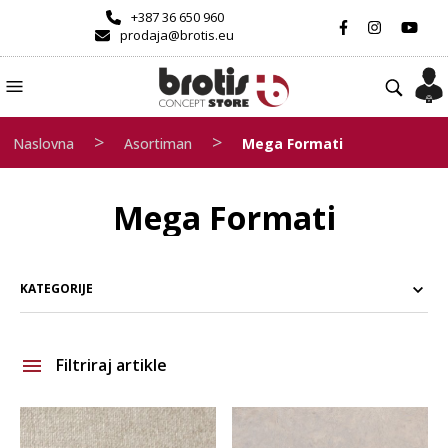
+387 36 650 960
prodaja@brotis.eu
>
>
Naslovna
Asortiman
Mega Formati
Mega Formati
KATEGORIJE
Filtriraj artikle