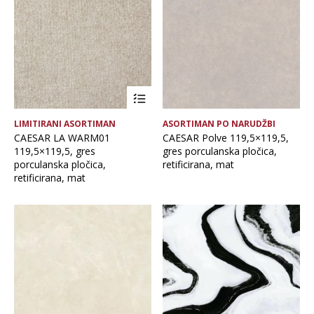
Brand
Debljina
Format ploče
LIMITIRANI ASORTIMAN
ASORTIMAN PO NARUDŽBI
Glavna boja
CAESAR LA WARM01
CAESAR Polve 119,5×119,5,
119,5×119,5, gres
gres porculanska pločica,
porculanska pločica,
retificirana, mat
Namjena pločice
retificirana, mat
Vrsta asortimana
Vrsta obrade pločice