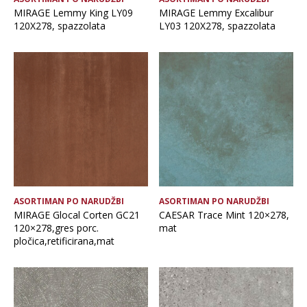
MIRAGE Lemmy King LY09
MIRAGE Lemmy Excalibur
120X278, spazzolata
LY03 120X278, spazzolata
ASORTIMAN PO NARUDŽBI
ASORTIMAN PO NARUDŽBI
MIRAGE Glocal Corten GC21
CAESAR Trace Mint 120×278,
120×278,gres porc.
mat
pločica,retificirana,mat