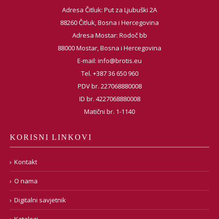
Adresa Čitluk: Put za Ljubuški 2A
88260 Čitluk, Bosna i Hercegovina
Adresa Mostar: Rodoč bb
88000 Mostar, Bosna i Hercegovina
E-mail:
info@brotis.eu
Tel. +387 36 650 960
PDV br. 227068880008
ID br. 4227068880008
Matični br. 1-1140
KORISNI LINKOVI
Kontakt
O nama
Digitalni savjetnik
Katalozi