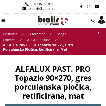
+387 36 650 960
prodaja@brotis.eu
>
>
Naslovna
Asortiman
Mega
>
>
Formati
ALFALUX Slabs
ALFALUX PAST. PRO Topazio 90×270, Gres
Porculanska Pločica, Retificirana, Mat
ALFALUX PAST. PRO
Topazio 90×270, gres
porculanska pločica,
retificirana, mat