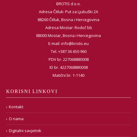
BROTIS d.o.o.
Adresa Čitluk: Put za Ljubuški 2A
88260 Čitluk, Bosna i Hercegovina
Adresa Mostar: Rodoč bb
88000 Mostar, Bosna i Hercegovina
E-mail:
info@brotis.eu
Tel. +387 36 650 960
PDV br. 227068880008
ID br. 4227068880008
Matični br. 1-1140
KORISNI LINKOVI
Kontakt
O nama
Digitalni savjetnik