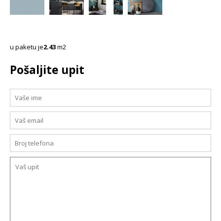
u paketu je
2.43
m2
Pošaljite upit