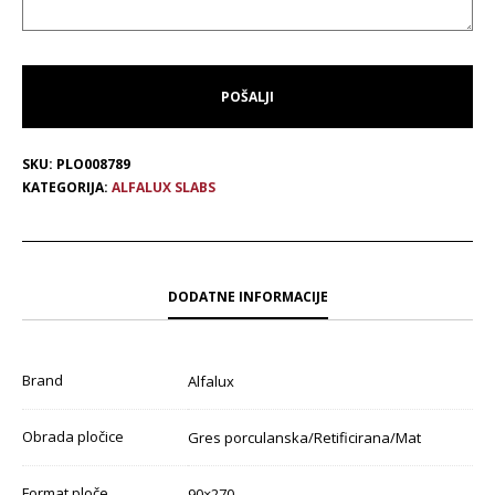
SKU:
PLO008789
KATEGORIJA:
ALFALUX SLABS
DODATNE INFORMACIJE
Brand
Alfalux
Obrada pločice
Gres porculanska/Retificirana/Mat
Format ploče
90×270