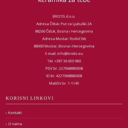
BROTIS d.o.o.
Adresa Čitluk: Put za Ljubuški 2A
88260 Čitluk, Bosna i Hercegovina
Adresa Mostar: Rodoč bb
88000 Mostar, Bosna i Hercegovina
E-mail:
info@brotis.eu
Tel. +387 36 650 960
PDV br. 227068880008
ID br. 4227068880008
Matični br. 1-1140
KORISNI LINKOVI
Kontakt
O nama