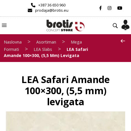
+387 36 650 960
prodaja@brotis.eu
>
>
Naslovna
Asortiman
Mega
>
>
Formati
LEA Slabs
LEA Safari
Amande 100×300, (5,5 Mm) Levigata
LEA Safari Amande
100×300, (5,5 mm)
levigata