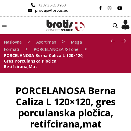
+387 36 650 960
prodaja@brotis.eu
>
>
Naslovna
Asortiman
Mega
>
>
Formati
PORCELANOSA X-Tone
PORCELANOSA Berna Caliza L 120×120,
Gres Porculanska Pločica,
Retifcirana,mat
PORCELANOSA Berna
Caliza L 120×120, gres
porculanska pločica,
retifcirana,mat