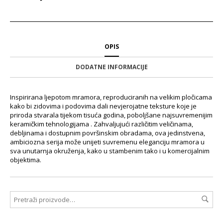
OPIS
DODATNE INFORMACIJE
Inspirirana ljepotom mramora, reproduciranih na velikim pločicama
kako bi zidovima i podovima dali nevjerojatne teksture koje je
priroda stvarala tijekom tisuća godina, poboljšane najsuvremenijim
keramičkim tehnologijama . Zahvaljujući različitim veličinama,
debljinama i dostupnim površinskim obradama, ova jedinstvena,
ambiciozna serija može unijeti suvremenu eleganciju mramora u
sva unutarnja okruženja, kako u stambenim tako i u komercijalnim
objektima.