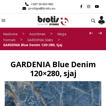
+387 36 650 960
prodaja@brotis.eu
>
>
Naslovna
Asortiman
Mega
>
>
Formati
GARDENIA Slabs
GARDENIA Blue Denim 120×280, Sjaj
GARDENIA Blue Denim
120×280, sjaj