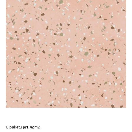
U paketu je
1.42
m2.