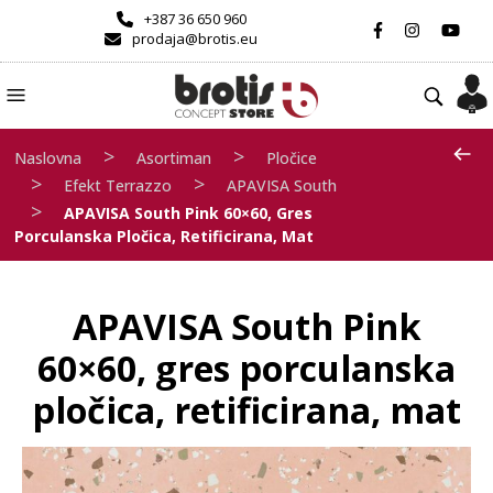
+387 36 650 960
prodaja@brotis.eu
>
>
Naslovna
Asortiman
Pločice
>
>
Efekt Terrazzo
APAVISA South
>
APAVISA South Pink 60×60, Gres
Porculanska Pločica, Retificirana, Mat
APAVISA South Pink
60×60, gres porculanska
pločica, retificirana, mat