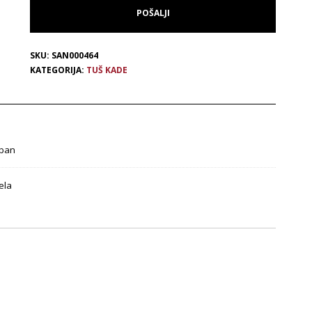
SKU:
SAN000464
KATEGORIJA:
TUŠ KADE
ban
jela