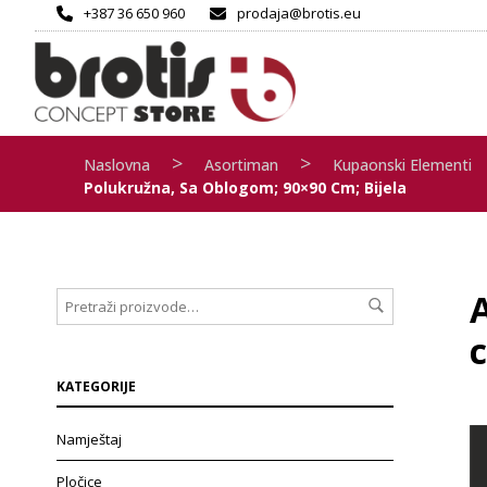
+387 36 650 960
prodaja@brotis.eu
>
>
Naslovna
Asortiman
Kupaonski Elementi
Polukružna, Sa Oblogom; 90×90 Cm; Bijela
c
KATEGORIJE
Namještaj
Pločice