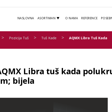
NASLOVNA
ASORTIMAN
O NAMA
REFERENCE
POSEB
>
>
>
Pozicija Tuš
Tuš Kade
AQMX Libra Tuš Kada
AQMX Libra tuš kada polukru
m; bijela