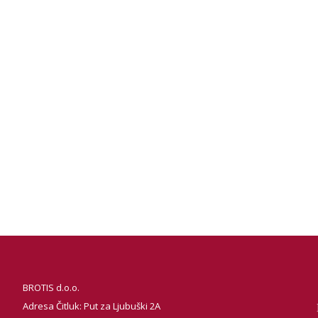
BROTIS d.o.o.
Adresa Čitluk: Put za Ljubuški 2A