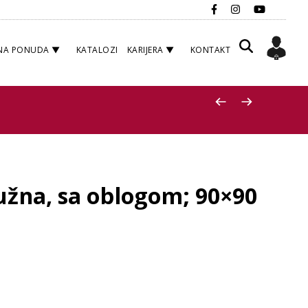
NA PONUDA
KATALOZI
KARIJERA
KONTAKT
žna, sa oblogom; 90×90