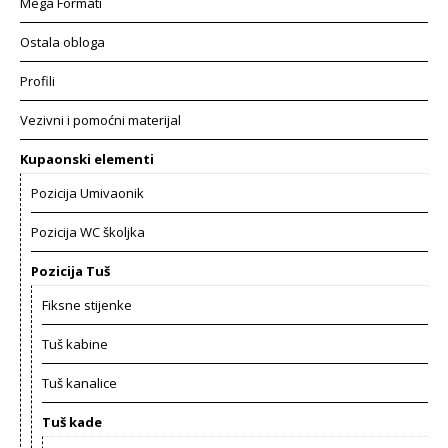
Mega Formati
Ostala obloga
Profili
Vezivni i pomoćni materijal
Kupaonski elementi
Pozicija Umivaonik
Pozicija WC školjka
Pozicija Tuš
Fiksne stijenke
Tuš kabine
Tuš kanalice
Tuš kade