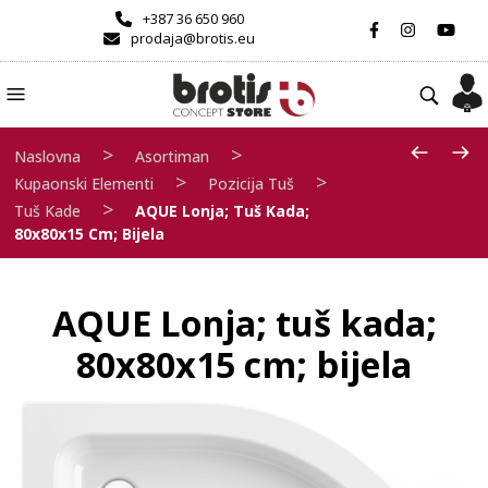
+387 36 650 960
prodaja@brotis.eu
>
>
Naslovna
Asortiman
>
>
Kupaonski Elementi
Pozicija Tuš
>
Tuš Kade
AQUE Lonja; Tuš Kada;
80x80x15 Cm; Bijela
AQUE Lonja; tuš kada;
80x80x15 cm; bijela