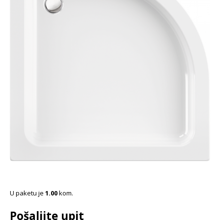
U paketu je
1.00
kom.
Pošaljite upit