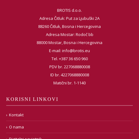
BROTIS d.o.o.
Adresa Čitluk: Put za Ljubuški 2A
88260 Čitluk, Bosna i Hercegovina
Adresa Mostar: Rodoč bb
88000 Mostar, Bosna i Hercegovina
E-mail:
info@brotis.eu
Tel. +387 36 650 960
PDV br. 227068880008
ID br. 4227068880008
Matični br. 1-1140
KORISNI LINKOVI
Kontakt
O nama