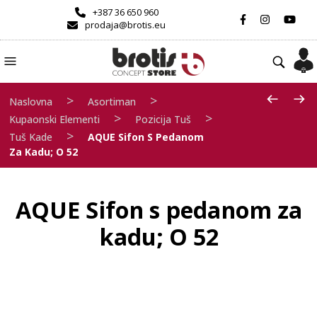
+387 36 650 960
prodaja@brotis.eu
>
>
Naslovna
Asortiman
>
>
Kupaonski Elementi
Pozicija Tuš
>
Tuš Kade
AQUE Sifon S Pedanom
Za Kadu; O 52
AQUE Sifon s pedanom za
kadu; O 52