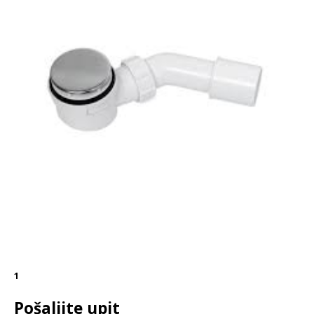
1
Pošaljite upit