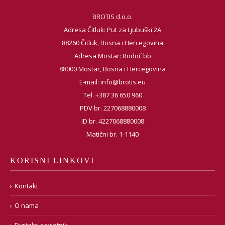
BROTIS d.o.o.
Adresa Čitluk: Put za Ljubuški 2A
88260 Čitluk, Bosna i Hercegovina
Adresa Mostar: Rodoč bb
88000 Mostar, Bosna i Hercegovina
E-mail:
info@brotis.eu
Tel. +387 36 650 960
PDV br. 227068880008
ID br. 4227068880008
Matični br. 1-1140
KORISNI LINKOVI
Kontakt
O nama