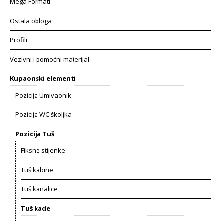
Mega Formati
Ostala obloga
Profili
Vezivni i pomoćni materijal
Kupaonski elementi
Pozicija Umivaonik
Pozicija WC školjka
Pozicija Tuš
Fiksne stijenke
Tuš kabine
Tuš kanalice
Tuš kade