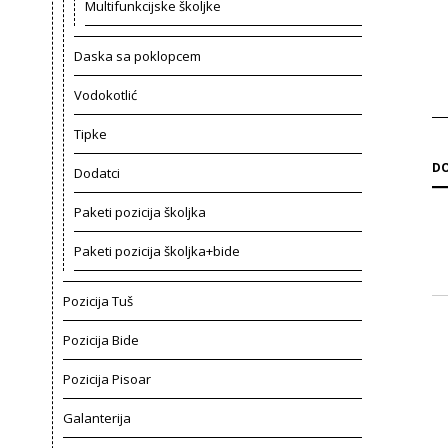
Multifunkcijske školjke
Daska sa poklopcem
Vodokotlić
Tipke
DO
Dodatci
Paketi pozicija školjka
Paketi pozicija školjka+bide
Pozicija Tuš
Pozicija Bide
Pozicija Pisoar
Galanterija