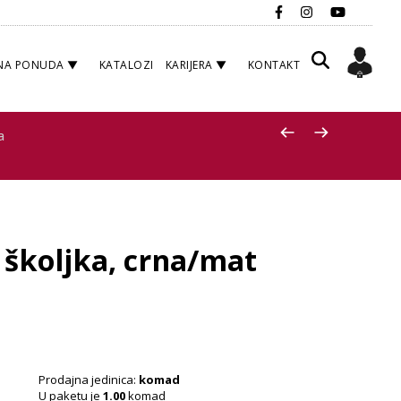
NA PONUDA
KATALOZI
KARIJERA
KONTAKT
a
školjka, crna/mat
Prodajna jedinica:
komad
U paketu je
1.00
komad