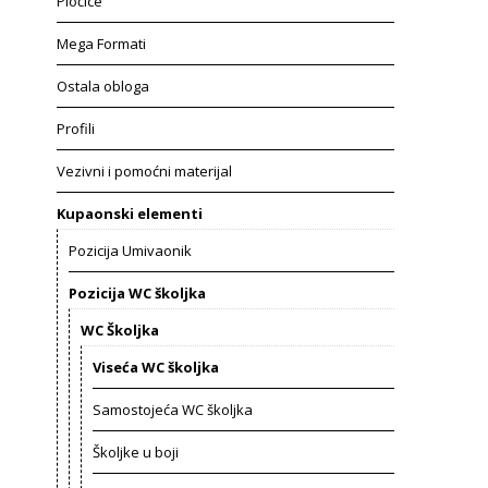
Pločice
Mega Formati
Ostala obloga
Profili
Vezivni i pomoćni materijal
Kupaonski elementi
Pozicija Umivaonik
Pozicija WC školjka
WC Školjka
Viseća WC školjka
Samostojeća WC školjka
Školjke u boji