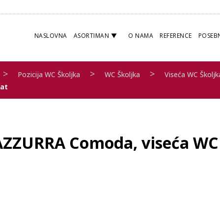
NASLOVNA
ASORTIMAN
O NAMA
REFERENCE
POSEB
>
>
>
Pozicija WC Školjka
WC Školjka
Viseća WC Školjk
mat
AZZURRA Comoda, viseća WC 