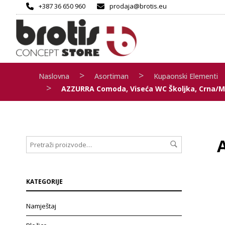
+387 36 650 960
prodaja@brotis.eu
>
>
Naslovna
Asortiman
Kupaonski Elementi
>
AZZURRA Comoda, Viseća WC Školjka, Crna/
KATEGORIJE
Namještaj