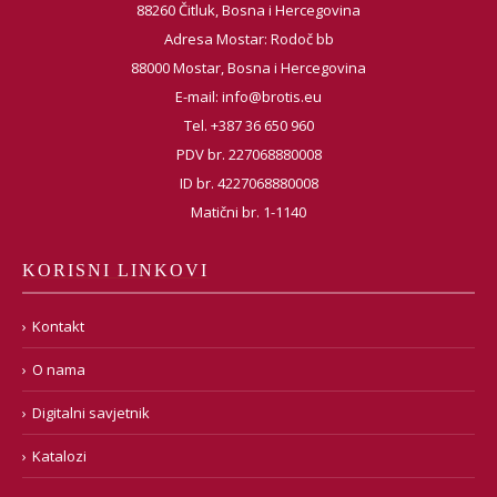
88260 Čitluk, Bosna i Hercegovina
Adresa Mostar: Rodoč bb
88000 Mostar, Bosna i Hercegovina
E-mail:
info@brotis.eu
Tel. +387 36 650 960
PDV br. 227068880008
ID br. 4227068880008
Matični br. 1-1140
KORISNI LINKOVI
Kontakt
O nama
Digitalni savjetnik
Katalozi