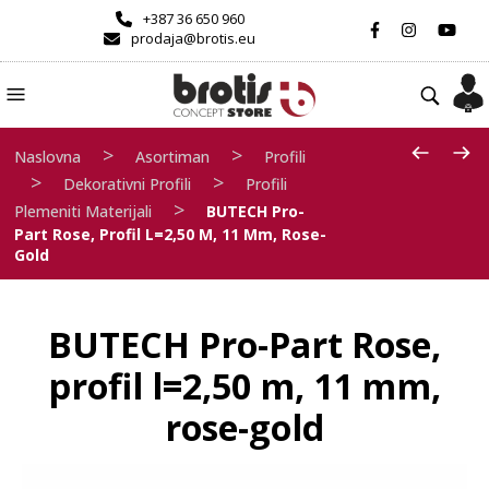
+387 36 650 960
prodaja@brotis.eu
>
>
Naslovna
Asortiman
Profili
>
>
Dekorativni Profili
Profili
>
Plemeniti Materijali
BUTECH Pro-
Part Rose, Profil L=2,50 M, 11 Mm, Rose-
Gold
BUTECH Pro-Part Rose,
profil l=2,50 m, 11 mm,
rose-gold