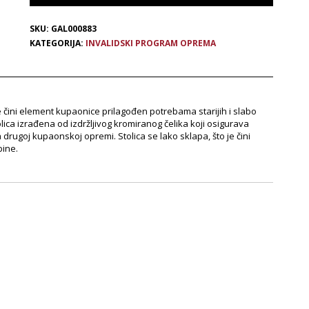
SKU:
GAL000883
KATEGORIJA:
INVALIDSKI PROGRAM OPREMA
je čini element kupaonice prilagođen potrebama starijih i slabo
lica izrađena od izdržljivog kromiranog čelika koji osigurava
rugoj kupaonskoj opremi. Stolica se lako sklapa, što je čini
bine.