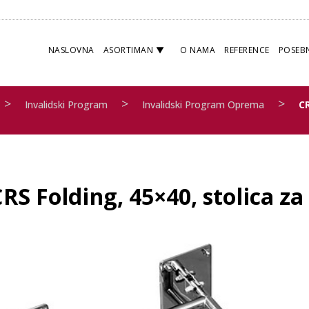
NASLOVNA
ASORTIMAN
O NAMA
REFERENCE
POSEB
>
>
>
Invalidski Program
Invalidski Program Oprema
C
RS Folding, 45×40, stolica za