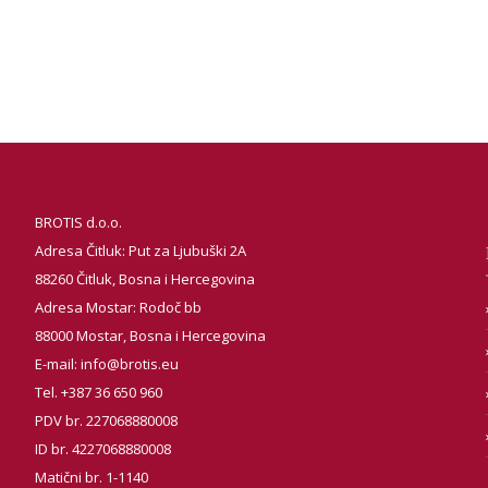
BROTIS d.o.o.
Adresa Čitluk: Put za Ljubuški 2A
88260 Čitluk, Bosna i Hercegovina
Adresa Mostar: Rodoč bb
88000 Mostar, Bosna i Hercegovina
E-mail:
info@brotis.eu
Tel. +387 36 650 960
PDV br. 227068880008
ID br. 4227068880008
Matični br. 1-1140