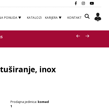
NA PONUDA
KATALOZI
KARIJERA
KONTAKT
RS
 tuširanje, inox
Prodajna jedinica:
komad
1