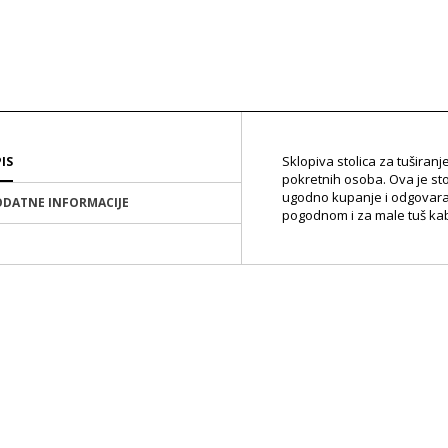
Sklopiva stolica za tuširan
IS
pokretnih osoba. Ova je sto
ugodno kupanje i odgovara d
DATNE INFORMACIJE
pogodnom i za male tuš ka