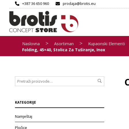
+387 36 650 960
prodaja@brotis.eu
>
>
Naslovna
Asortiman
Kupaonski Elementi
Folding, 45×40, Stolica Za Tuširanje, Inox
C
KATEGORIJE
Namještaj
Pločice