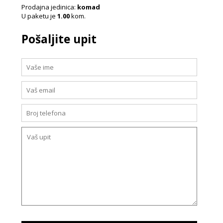
Prodajna jedinica:
komad
U paketu je
1.00
kom.
Pošaljite upit