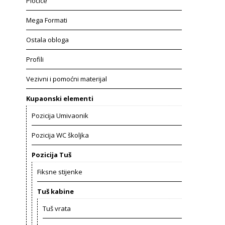
Pločice
Mega Formati
Ostala obloga
Profili
Vezivni i pomoćni materijal
Kupaonski elementi
Pozicija Umivaonik
Pozicija WC školjka
Pozicija Tuš
Fiksne stijenke
Tuš kabine
Tuš vrata