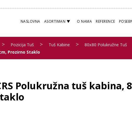
NASLOVNA
ASORTIMAN
O NAMA
REFERENCE
POSEB
>
>
>
Pozicija Tuš
Tuš Kabine
80x80 Polukružne Tuš
cm, Prozirno Staklo
CRS Polukružna tuš kabina, 
staklo