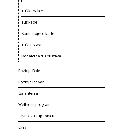
Tuš kanalice
Tuš kade
Samostojeće kade
Tuš sustavi
Dodatci za tuš sustave
Pozicija Bide
Pozicija Pisoar
Galanterija
Wellness program
Slivnik za kupaonicu
Cijevi