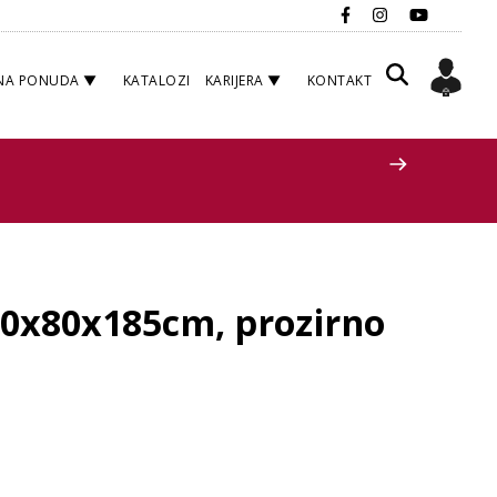
NA PONUDA
KATALOZI
KARIJERA
KONTAKT
80x80x185cm, prozirno