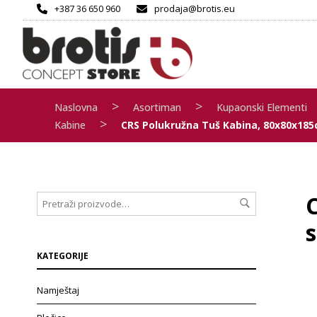
+387 36 650 960
prodaja@brotis.eu
>
>
Naslovna
Asortiman
Kupaonski Elementi
>
Kabine
CRS Polukružna Tuš Kabina, 80x80x185
KATEGORIJE
Namještaj