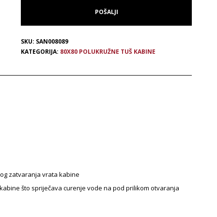
SKU:
SAN008089
KATEGORIJA:
80X80 POLUKRUŽNE TUŠ KABINE
g zatvaranja vrata kabine
abine što spriječava curenje vode na pod prilikom otvaranja