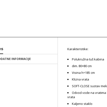
Karakteristike:
IS
DATNE INFORMACIJE
Polukružna tuš kabina
dim. 80×80 cm
Visina h=185 cm
Klizna vrata
SOFT-CLOSE sustav meko
Odvod vode na vratima k
vrata
Kaljeno staklo