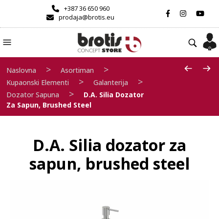
+387 36 650 960
prodaja@brotis.eu
>
>
Naslovna
Asortiman
>
>
Kupaonski Elementi
Galanterija
>
Dozator Sapuna
D.A. Silia Dozator
Za Sapun, Brushed Steel
D.A. Silia dozator za
sapun, brushed steel