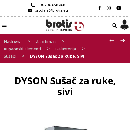
+387 36 650 960
prodaja@brotis.eu
>
>
Naslovna
Asortiman
>
>
Kupaonski Elementi
Galanterija
>
Sušači
DYSON Sušač Za Ruke, Sivi
DYSON Sušač za ruke,
sivi