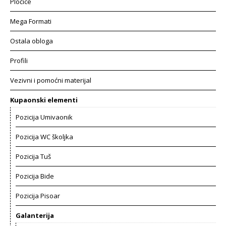
Pločice
Mega Formati
Ostala obloga
Profili
Vezivni i pomoćni materijal
Kupaonski elementi
Pozicija Umivaonik
Pozicija WC školjka
Pozicija Tuš
Pozicija Bide
Pozicija Pisoar
Galanterija