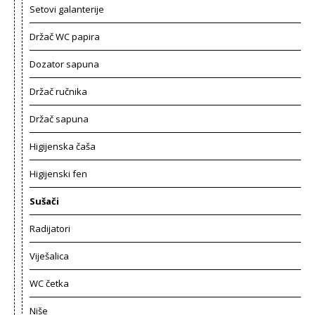
Setovi galanterije
Držač WC papira
Dozator sapuna
Držač ručnika
Držač sapuna
Higijenska čaša
Higijenski fen
Sušači
Radijatori
Viješalica
WC četka
Niše