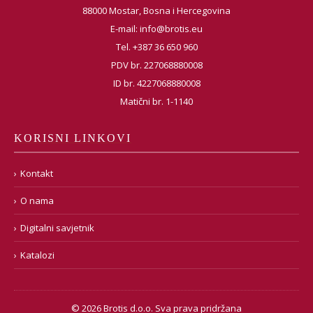
88000 Mostar, Bosna i Hercegovina
E-mail:
info@brotis.eu
Tel. +387 36 650 960
PDV br. 227068880008
ID br. 4227068880008
Matični br. 1-1140
KORISNI LINKOVI
Kontakt
O nama
Digitalni savjetnik
Katalozi
© 2026 Brotis d.o.o. Sva prava pridržana