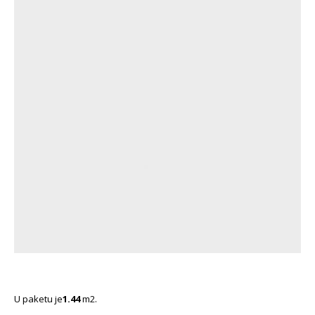
U paketu je
1.44
m2.