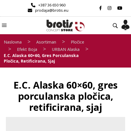
+387 36 650 960
prodaja@brotis.eu
>
>
Naslovna
Asortiman
Pločice
>
>
>
Efekt Boja
URBAN Alaska
E.C. Alaska 60×60, Gres Porculanska
Pločica, Retificirana, Sjaj
E.C. Alaska 60×60, gres
porculanska pločica,
retificirana, sjaj