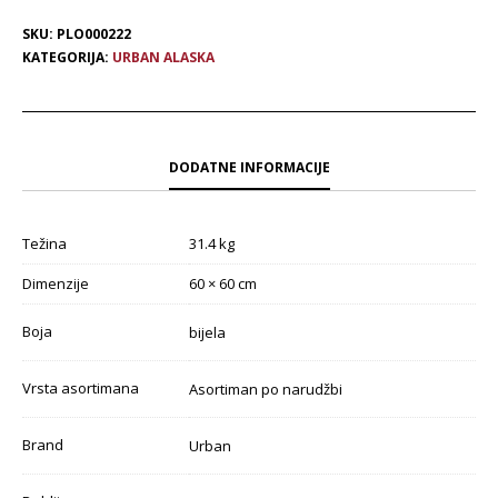
SKU:
PLO000222
KATEGORIJA:
URBAN ALASKA
DODATNE INFORMACIJE
Težina
31.4 kg
Dimenzije
60 × 60 cm
Boja
bijela
Vrsta asortimana
Asortiman po narudžbi
Brand
Urban